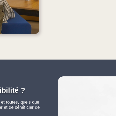
"J'ai crée Manag'health pour déf
tous dans la société ! "
Ce qui en fait la lutte constante 
Manag'health.
bilité ?
 et toutes, quels que
er et de bénéficier de