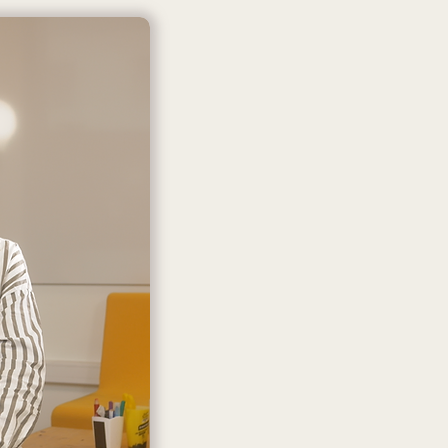
L’histoire de 
Je m'appelle Marion..
C’est lors d’un stage au cours d
J’ai compris la difficulté d’accè
personnes.
Plus précisément, lors d'une ex
médico-social je fais un constat.
En effet, je m’aperçois que les li
papiers administratifs ne sont n
personnel ni pour les résidents : 
Un problème se pose alors : co
ses devoirs dans notre l'environ
n'est pas claire ? ou encore non