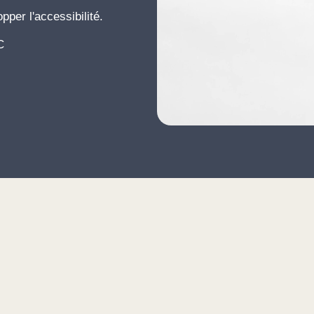
per l'accessibilité.
C
 & Certification
ues et certifiées, adaptées à vos besoins. Grâce à not certificat
nt de votre projet par les organismes dédiés.