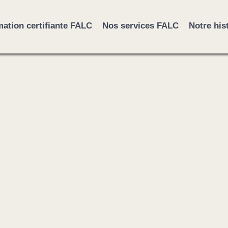
ation certifiante FALC
Nos services FALC
Notre his
ne
n
ciété.