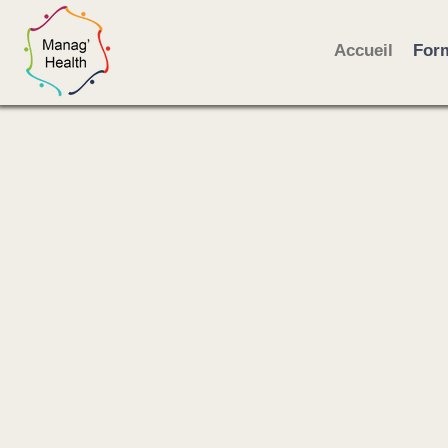
Accueil
Form
Nous proposons u
formation
FALC
et du
conseil
pour
favoriser
l'inclusio
de tous
dans la so