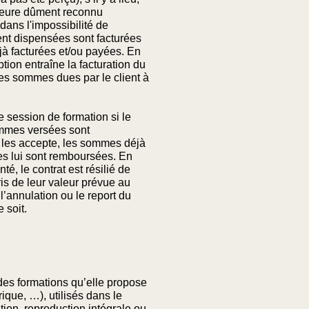
ajeure dûment reconnu
dans l'impossibilité de
ement dispensées sont facturées
jà facturées et/ou payées. En
ion entraîne la facturation du
Les sommes dues par le client à
session de formation si le
ommes versées sont
 les accepte, les sommes déjà
mes lui sont remboursées. En
é, le contrat est résilié de
ris de leur valeur prévue au
l’annulation ou le report du
 soit.
des formations qu’elle propose
ique, …), utilisés dans le
ion, reproduction intégrale ou