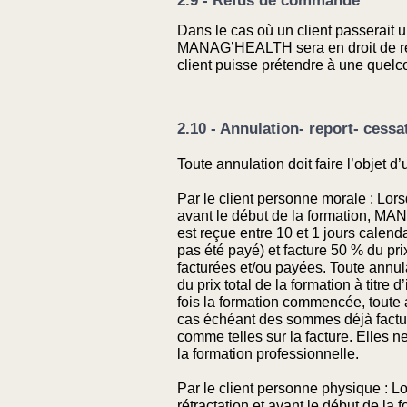
2.9 - Refus de commande
Dans le cas où un client passerai
MANAG’HEALTH sera en droit de refu
client puisse prétendre à une quelc
2.10 - Annulation- report- cess
Toute annulation doit faire l’objet d
Par le client personne morale : Lo
avant le début de la formation, MAN
est reçue entre 10 et 1 jours calend
pas été payé) et facture 50 % du pri
facturées et/ou payées. Toute annula
du prix total de la formation à titr
fois la formation commencée, toute an
cas échéant des sommes déjà factur
comme telles sur la facture. Elles 
la formation professionnelle.
Par le client personne physique : 
rétractation et avant le début de la 