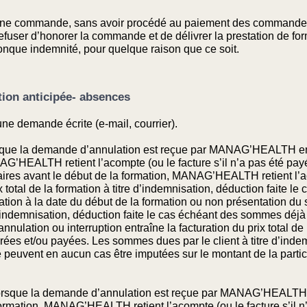
t une commande, sans avoir procédé au paiement des commande
ser d’honorer la commande et de délivrer la prestation de for
onque indemnité, pour quelque raison que ce soit.
ation anticipée- absences
’une demande écrite (e-mail, courrier).
rsque la demande d’annulation est reçue par MANAG’HEALTH ent
AG’HEALTH retient l’acompte (ou le facture s’il n’a pas été pa
aires avant le début de la formation, MANAG’HEALTH retient l’ac
x total de la formation à titre d’indemnisation, déduction faite 
tion à la date du début de la formation ou non présentation du st
e d’indemnisation, déduction faite le cas échéant des sommes déj
nulation ou interruption entraîne la facturation du prix total de 
ées et/ou payées. Les sommes dues par le client à titre d’ind
ne peuvent en aucun cas être imputées sur le montant de la part
Lorsque la demande d’annulation est reçue par MANAG’HEALTH a
formation, MANAG’HEALTH retient l’acompte (ou le facture s’il n’a 