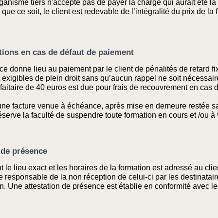
organisme tiers n'accepte pas de payer la charge qui aurait été l
 ce soit, le client est redevable de l’intégralité du prix de la f
ctions en cas de défaut de paiement
onne lieu au paiement par le client de pénalités de retard fixée
 exigibles de plein droit sans qu’aucun rappel ne soit nécessaire
aitaire de 40 euros est due pour frais de recouvrement en cas de
une facture venue à échéance, après mise en demeure restée san
ve la faculté de suspendre toute formation en cours et /ou à v
n de présence
le lieu exact et les horaires de la formation est adressé au clie
sponsable de la non réception de celui-ci par les destinatai
on. Une attestation de présence est établie en conformité avec l