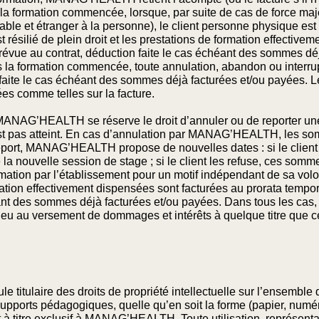
s la formation commencée, lorsque, par suite de cas de force m
ble et étranger à la personne), le client personne physique est 
st résilié de plein droit et les prestations de formation effectiv
prévue au contrat, déduction faite le cas échéant des sommes dé
s la formation commencée, toute annulation, abandon ou interrupt
on faite le cas échéant des sommes déjà facturées et/ou payées. 
es comme telles sur la facture.
AG’HEALTH se réserve le droit d’annuler ou de reporter une 
est pas atteint. En cas d’annulation par MANAG’HEALTH, les s
eport, MANAG’HEALTH propose de nouvelles dates : si le client
 la nouvelle session de stage ; si le client les refuse, ces som
mation par l’établissement pour un motif indépendant de sa volont
rmation effectivement dispensées sont facturées au prorata tempo
ant des sommes déjà facturées et/ou payées. Dans tous les cas, 
ieu au versement de dommages et intérêts à quelque titre que ce
itulaire des droits de propriété intellectuelle sur l’ensemble 
supports pédagogiques, quelle qu’en soit la forme (papier, numér
 à titre exclusif à MANAG’HEALTH. Toute utilisation, représentat