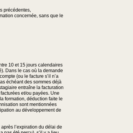
s précédentes,
mation concernée, sans que le
re 10 et 15 jours calendaires
yé). Dans le cas où la demande
ompte (ou le facture s’il n’a
le cas échéant des sommes déjà
agiaire entraîne la facturation
à facturées et/ou payées. Une
la formation, déduction faite le
emnisation sont mentionnées
icipation au développement de
près l’expiration du délai de
pas été perçu), s’il y a lieu,