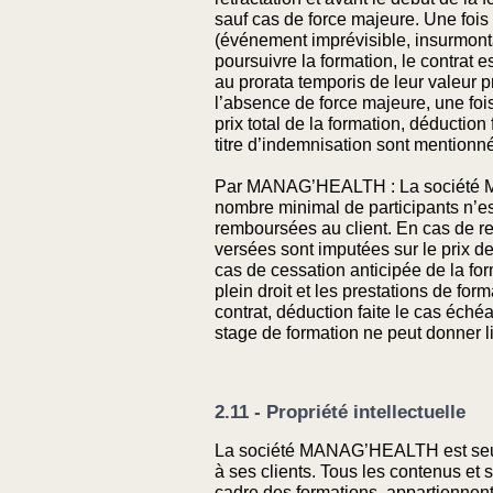
sauf cas de force majeure. Une foi
(événement imprévisible, insurmonta
poursuivre la formation, le contrat e
au prorata temporis de leur valeur 
l’absence de force majeure, une foi
prix total de la formation, déducti
titre d’indemnisation sont mentionné
Par MANAG’HEALTH : La société MAN
nombre minimal de participants n’
remboursées au client. En cas de r
versées sont imputées sur le prix de
cas de cessation anticipée de la for
plein droit et les prestations de fo
contrat, déduction faite le cas éché
stage de formation ne peut donner l
2.11 - Propriété intellectuelle
La société MANAG’HEALTH est seule t
à ses clients. Tous les contenus et 
cadre des formations, appartiennent