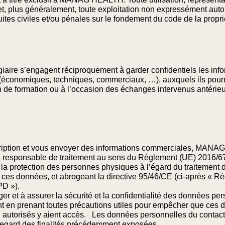
on et, plus généralement, toute exploitation non expressément
uites civiles et/ou pénales sur le fondement du code de la proprié
iaire s’engagent réciproquement à garder confidentiels les inf
e (économiques, techniques, commerciaux, …), auxquels ils pourr
on de formation ou à l’occasion des échanges intervenus antérie
scription et vous envoyer des informations commerciales, MAN
e responsable de traitement au sens du Règlement (UE) 2016/6
 à la protection des personnes physiques à l’égard du traitement
de ces données, et abrogeant la directive 95/46/CE (ci-après « R
PD »).
t à assurer la sécurité et la confidentialité des données per
n prenant toutes précautions utiles pour empêcher que ces 
autorisés y aient accès. Les données personnelles du contact
 regard des finalités précédemment exposées.