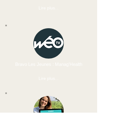
Lire plus...
Bravo Les Jeunes : Manag'Health
Lire plus...
Manag' Health a besoin de votre