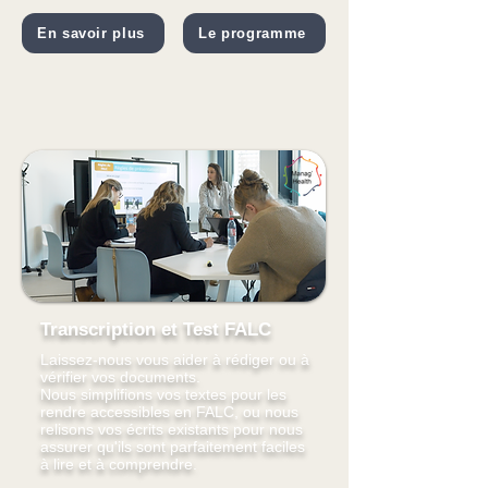
En savoir plus
Le programme
Transcription et Test FALC
Laissez-nous vous aider à rédiger ou à
vérifier vos documents.
Nous simplifions vos textes pour les
rendre accessibles en FALC, ou nous
relisons vos écrits existants pour nous
assurer qu'ils sont parfaitement faciles
à lire et à comprendre.