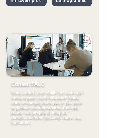
En savoir plus
Le programme
Conseil FALC
Nous créons une feuille de route sur-
mesure pour votre structure. Nous
vous accompagnons pas à pas pour
organiser vos démarches internes,
piloter vos projets et intégrer
durablemement l'inclusion dans vos
habitudes.