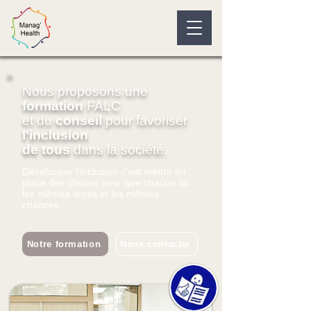
Nous proposons une
formation
FALC
et du
conseil
pour favoriser
l'inclusion
de tous
dans la société.
Développer l'inclusion c'est mettre en
place des choses pour que chacun ait
les mêmes droits et les mêmes
chances.
Notre formation
Nous contacter